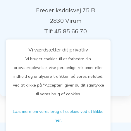
Frederiksdalsvej 75 B
2830 Virum
Tlf: 45 85 66 70
Vi værdsætter dit privatliv
Bestil tid, forny medicin, skriv til lægen.
Login herunder
Vi bruger cookies til at forbedre din
browseroplevelse, vise personlige reklamer eller
Log på selvbetjening
indhold og analysere trafikken på vores netsted.
Ved at klikke på "Accepter" giver du dit samtykke
til vores brug af cookies.
Læs mere om vores brug af cookies ved at klikke
her.